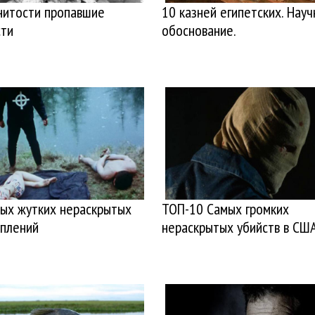
нитости пропавшие
10 казней египетских. Нау
сти
обоснование.
мых жутких нераскрытых
ТОП-10 Самых громких
уплений
нераскрытых убийств в СШ