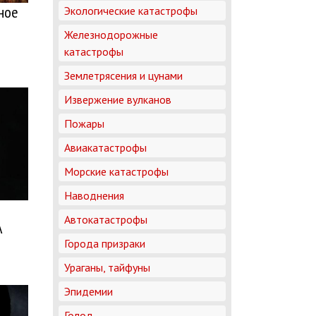
чное
Экологические катастрофы
Железнодорожные
катастрофы
Землетрясения и цунами
Извержение вулканов
Пожары
Авиакатастрофы
Морские катастрофы
Наводнения
Автокатастрофы
А
Города призраки
Ураганы, тайфуны
Эпидемии
Голод