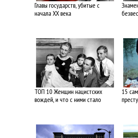
Главы государств, убитые с
Знаме
начала XX века
безве
ТОП 10 Женщин нацистских
15 са
вождей, и что с ними стало
прест