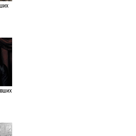
ьших
увших