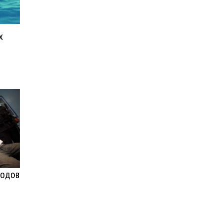
х
родов