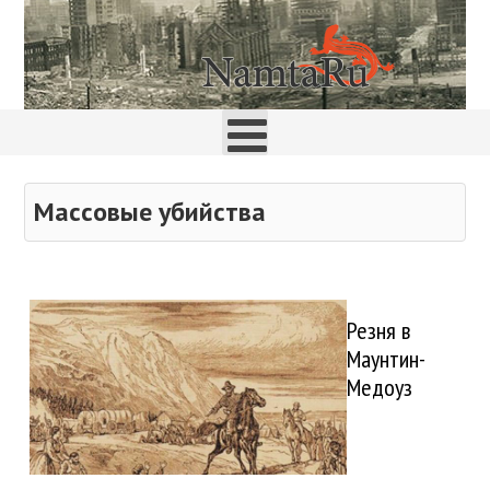
Массовые убийства
Резня в
Маунтин-
Медоуз