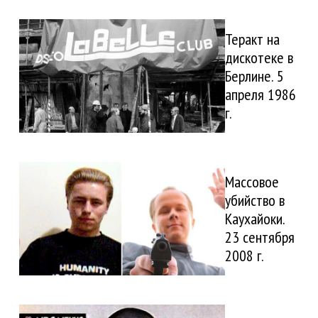
Теракт на
дискотеке в
Берлине. 5
апреля 1986
г.
Массовое
убийство в
Каухайоки.
23 сентября
2008 г.