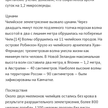
суток на 1,2 микросекунды.
Цунами
Чилийское землетрясение вызвало цунами. Через
двадцать минут после подземного толчка морская волна
высотой в два с лишним метра обрушилась на побережье
Чили.[14] Волны обрушились на 11 чилийских городов. На
острове Робинзон-Крузо из чилийского архипелага Хуан-
Фернандес трехметровая волна унесла жизни как
минимум пяти человек. В Новой Зеландии максимальная
высота волн составила два метра, в Японии — 1,2 метра,
в Австралии — 40 сантиметров. Наиболее высокие волны
на территории России — 90 сантиметров — были
зафиксированы на Камчатке.
Последствия
Около двух миллионов чилийцев остались без крова в
результате разрушительного землетрясения, более 800
человек погибли, 1200 человек пропали без вести,