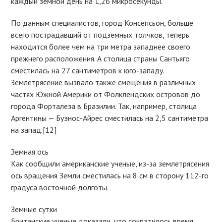
каждый земной день на 1,26 микросекунды.
По данным специалистов, город Консепсьон, больше
всего пострадавший от подземных толчков, теперь
находится более чем на три метра западнее своего
прежнего расположения. А столица страны Сантьяго
сместилась на 27 сантиметров к юго-западу.
Землетрясение вызвало также смещения в различных
частях Южной Америки от Фолклендских островов до
города Форталеза в Бразилии. Так, например, столица
Аргентины — Буэнос-Айрес сместилась на 2,5 сантиметра
на запад.[12]
Земная ось
Как сообщили американские ученые, из-за землетрясения
ось вращения Земли сместилась на 8 см в сторону 112-го
градуса восточной долготы.
Земные сутки
Британские ученые доказали, что сократилось время