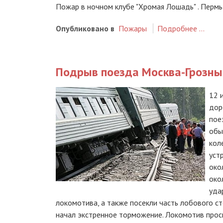
Пожар в ночном клубе "Хромая Лошадь" . Перм
Опубликовано в
Пожары
Подробнее …
Подрыв поезда Москва-Грозный
12 
дор
пое
обы
кол
уст
око
око
уда
локомотива, а также посекли часть лобового ст
начал экстренное торможение. Локомотив проск