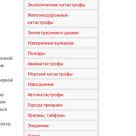
Экологические катастрофы
Железнодорожные
катастрофы
Землетрясения и цунами
Извержение вулканов
Пожары
лезной
Авиакатастрофы
ыв
Морские катастрофы
первой
Наводнения
ло
Автокатастрофы
ром
Города призраки
льса
Ураганы, тайфуны
поезд
Эпидемии
Голод