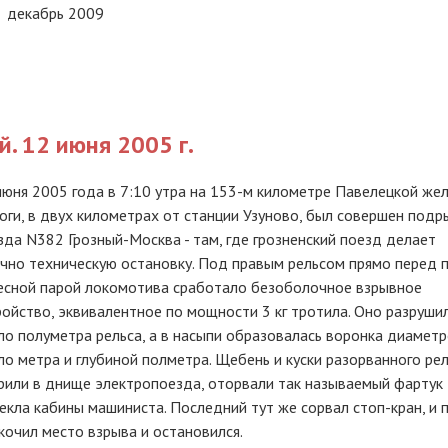
ь декабрь 2009
. 12 июня 2005 г.
июня 2005 года в 7:10 утра на 153-м километре Павелецкой же
оги, в двух километрах от станции Узуново, был совершен подр
зда N382 Грозный-Москва - там, где грозненский поезд делает
чно техническую остановку. Под правым рельсом прямо перед 
есной парой локомотива сработало безоболочное взрывное
ройство, эквивалентное по мощности 3 кг тротила. Оно разруши
ло полуметра рельса, а в насыпи образовалась воронка диамет
ло метра и глубиной полметра. Щебень и куски разорванного ре
рили в днище электропоезда, оторвали так называемый фартук
екла кабины машиниста. Последний тут же сорвал стоп-кран, и 
очил место взрыва и остановился.