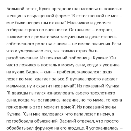
Большой эстет, Кулик предпочитал насиловать пожилых
женщин в извращенной форме: "В естественной не мог —
мне были неприятны их лица". Мальчиков и девочек
отбирал строго по внешности. Остальное — возраст,
знакомство с родителями замученных и даже степень
собственного родства с ними — не имело значения. Если
что и удерживало его, так только страх быть
разоблаченным. Из показаний любовницы Кулика: "Он
часто ложился в постель к моему сыну, когда я уходила
на кухню. Вадик — сын — прибегал, жаловался : дядя
лезет ко мне, хватает за все. Я думала, просто ласкает
мальчика, ну и схватит невзначай". Из показаний Кулика:
"Я дважды пытался изнасиловать своего трехлетнего
сына, когда мы оставались наедине, но то мама, то жена
приходили в этот момент домой". Из показаний жены
Кулика: "Сын мне жаловался, что папа лезет к нему, я
потребовала объяснений. Василий отвечал, что просто
обрабатывал фурункул на его ягодице. Я успокаивалась —