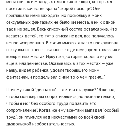
меня список и молодых одиноких женщин, которых я
посетил в качестве врача "скорой помощи". Они
приглашали меня заходить, но поскольку в моих
сексуальных фантазиях не было им места, я ни к одной
так и не зашел. Весь списочный состав остался жив. Что
касается детей, то тут я списка не вел, все получалось
импровизированно. В своих мыслях я часто прокручивал
сексуальные сцены, связанные с детьми, представляя их в
конкретных местах Иркутска, которые хорошо изучил
еще в младенчестве. Оказываясь в этих местах — уже
наяву, видел ребенка, удовлетворявшего моим
фантазиям, и проделывал с ним то о чем грезил…"
Почему такой "диапазон" — дети и старушки? "Я желал,
чтобы мои жертвы сопротивлялись, но незначительно,
чтобы я мог без особого труда подавить это
сопротивление". Когда же ему все-таки выпадал "особый
труд", он глумился над несчастными со всей своей
дьявольской изобретательностью.