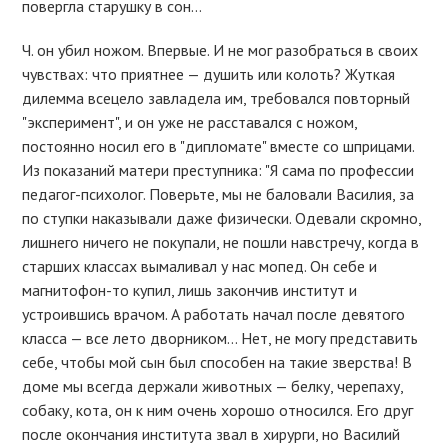
повергла старушку в сон…
Ч. он убил ножом. Впервые. И не мог разобраться в своих
чувствах: что приятнее — душить или колоть? Жуткая
дилемма всецело завладела им, требовался повторный
"эксперимент", и он уже не расставался с ножом,
постоянно носил его в "дипломате" вместе со шприцами.
Из показаний матери преступника: "Я сама по профессии
педагог-психолог. Поверьте, мы не баловали Василия, за
по ступки наказывали даже физически. Одевали скромно,
лишнего ничего не покупали, не пошли навстречу, когда в
старших классах вымаливал у нас мопед. Он себе и
магнитофон-то купил, лишь закончив институт и
устроившись врачом. А работать начал после девятого
класса — все лето дворником… Нет, не могу представить
себе, чтобы мой сын был способен на такие зверства! В
доме мы всегда держали животных — белку, черепаху,
собаку, кота, он к ним очень хорошо относился. Его друг
после окончания института звал в хирурги, но Василий