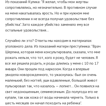
Из показаний Кулика: "Я желал, чтобы мои жертвы
сопротивлялись, но незначительно. В противном случае
на меня накатывалась ярость. Но и при нужном мне
сопротивлении я не всегда получал удовольствие без
убийства". Зато каждое убийство заменяло ему все
остальные удовольствия…
Случайно ли это? Ответы мы находим в материалах
уголовного дела. Из показаний матери преступника: "Врач
Шергина, которая меня консультировала, сказала, что мне
рожать нельзя, что тот, кого я рожу, будет не человек. Я
все же решила родить, и роды длились у меня с 10 по 17
января. Они прошли под наркозом. Когда я впервые
увидела новорожденного, то ужаснулась: был он очень
маленький, без ногтей, уши вдавленные, большой живот
пульсировал так, что казалось — лопнет… Он появился на
свет недоношенным, семимесячным. До полугода его не
купали, так как кожа от воды начинала чернеть. Только в
шесть месяцев он начал походить на ребенка".