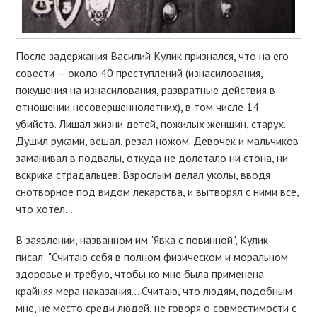
После задержания Василий Кулик признался, что на его
совести — около 40 преступлений (изнасилования,
покушения на изнасилования, развратные действия в
отношении несовершеннолетних), в том числе 14
убийств. Лишал жизни детей, пожилых женщин, старух.
Душил руками, вешал, резал ножом. Девочек и мальчиков
заманивал в подвалы, откуда не долетало ни стона, ни
вскрика страдальцев. Взрослым делал уколы, вводя
снотворное под видом лекарства, и вытворял с ними все,
что хотел…
В заявлении, названном им "Явка с повинной", Кулик
писал: "Считаю себя в полном физическом и моральном
здоровье и требую, чтобы ко мне была применена
крайняя мера наказания… Считаю, что людям, подобным
мне, не место среди людей, не говоря о совместимости с