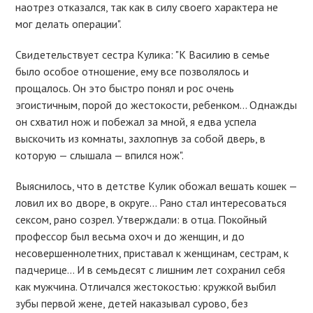
наотрез отказался, так как в силу своего характера не
мог делать операции".
Свидетельствует сестра Кулика: "К Василию в семье
было особое отношение, ему все позволялось и
прощалось. Он это быстро понял и рос очень
эгоистичным, порой до жестокости, ребенком… Однажды
он схватил нож и побежал за мной, я едва успела
выскочить из комнаты, захлопнув за собой дверь, в
которую — слышала — впился нож".
Выяснилось, что в детстве Кулик обожал вешать кошек —
ловил их во дворе, в округе… Рано стал интересоваться
сексом, рано созрел. Утверждали: в отца. Покойный
профессор был весьма охоч и до женщин, и до
несовершеннолетних, приставал к женщинам, сестрам, к
падчерице… И в семьдесят с лишним лет сохранил себя
как мужчина. Отличался жестокостью: кружкой выбил
зубы первой жене, детей наказывал сурово, без