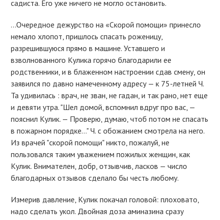
садиста. Его уже ничего не могло остановить.
…Очередное дежурство на «Скорой помощи» принесло
немало хлопот, пришлось спасать роженицу,
разрешившуюся прямо в машине. Уставшего и
взволнованного Кулика горячо благодарили ее
родственники, и в блаженном настроении сдав смену, он
заявился по давно намеченному адресу — к 75-летней Ч.
Та удивилась : врач, не зван, не гадан, и так рано, нет еще
и девяти утра. "Шел домой, вспомнил вдруг про вас, —
пояснил Кулик. — Проверю, думаю, чтоб потом не спасать
в пожарном порядке…" Ч. с обожанием смотрела на него.
Из врачей "скорой помощи" никто, пожалуй, не
пользовался таким уважением пожилых женщин, как
Кулик. Внимателен, добр, отзывчив, ласков — число
благодарных отзывов сделало бы честь любому.
Измерив давление, Кулик покачал головой: плоховато,
надо сделать укол. Двойная доза аминазина сразу