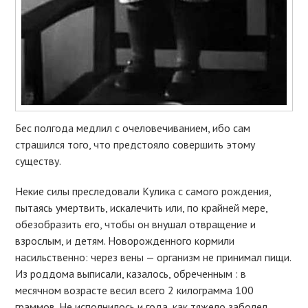
Бес полгода медлил с очеловечиванием, ибо сам
страшился того, что предстояло совершить этому
существу.
Некие силы преследовали Кулика с самого рождения,
пытаясь умертвить, искалечить или, по крайней мере,
обезобразить его, чтобы он внушал отвращение и
взрослым, и детям. Новорожденного кормили
насильственно: через вены — организм не принимал пищи.
Из роддома выписали, казалось, обреченным : в
месячном возрасте весил всего 2 килограмма 100
граммов. Не исполнилось и года, как тяжело заболел