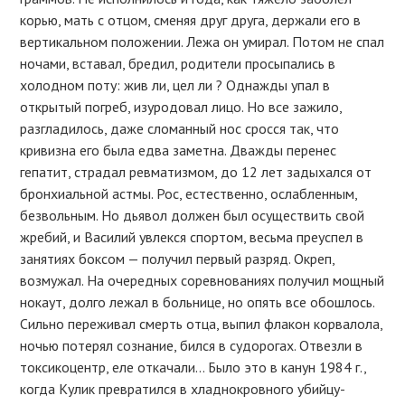
корью, мать с отцом, сменяя друг друга, держали его в
вертикальном положении. Лежа он умирал. Потом не спал
ночами, вставал, бредил, родители просыпались в
холодном поту: жив ли, цел ли ? Однажды упал в
открытый погреб, изуродовал лицо. Но все зажило,
разгладилось, даже сломанный нос сросся так, что
кривизна его была едва заметна. Дважды перенес
гепатит, страдал ревматизмом, до 12 лет задыхался от
бронхиальной астмы. Рос, естественно, ослабленным,
безвольным. Но дьявол должен был осуществить свой
жребий, и Василий увлекся спортом, весьма преуспел в
занятиях боксом — получил первый разряд. Окреп,
возмужал. На очередных соревнованиях получил мощный
нокаут, долго лежал в больнице, но опять все обошлось.
Сильно переживал смерть отца, выпил флакон корвалола,
ночью потерял сознание, бился в судорогах. Отвезли в
токсикоцентр, еле откачали… Было это в канун 1984 г.,
когда Кулик превратился в хладнокровного убийцу-