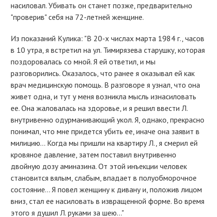
насиловал. Убивать он станет позже, предварительно
"проверив" себя на 72-летней женщине.
Из показаний Кулика: "В 20-х числах марта 1984 г., часов
в 10 утра, я встретил на ул. Тимирязева старушку, которая
поздоровалась со мной. Я ей ответил, и мы
разговорились. Оказалось, что ранее я оказывал ей как
врач медицинскую помощь. В разговоре я узнал, что она
живет одна, и тут у меня возникла мысль изнасиловать
ее. Она жаловалась на здоровье, и я решил ввести Л.
внутривенно одурманивающий укол. Я, однако, прекрасно
понимал, что мне придется убить ее, иначе она заявит в
милицию… Когда мы пришли на квартиру Л., я смерил ей
кровяное давление, затем поставил внутривенно
двойную дозу аминазина. От этой инъекции человек
становится вялым, слабым, впадает в полуобморочное
состояние… Я повел женщину к дивану и, положив лицом
вниз, стал ее насиловать в извращенной форме. Во время
этого я душил Л. руками за шею…"