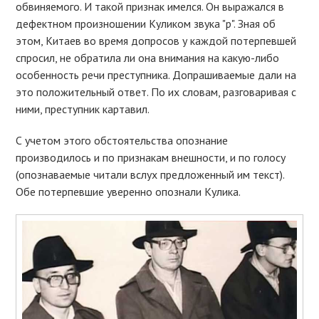
обвиняемого. И такой признак имелся. Он выражался в
дефектном произношении Куликом звука "р". Зная об
этом, Китаев во время допросов у каждой потерпевшей
спросил, не обратила ли она внимания на какую-либо
особенность речи преступника. Допрашиваемые дали на
это положительный ответ. По их словам, разговаривая с
ними, преступник картавил.
С учетом этого обстоятельства опознание
производилось и по признакам внешности, и по голосу
(опознаваемые читали вслух предложенный им текст).
Обе потерпевшие уверенно опознали Кулика.