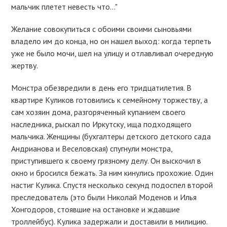
мальчик плетет невесть что…"
Желание совокупиться с обоими своими сыновьями
владело им до конца, но он нашел выход: когда терпеть
уже не было мочи, шел на улицу и отлавливал очередную
жертву.
Монстра обезвредили в день его тридцатилетия. В
квартире Куликов готовились к семейному торжеству, а
сам хозяин дома, разгоряченный купанием своего
наследника, рыскал по Иркутску, ища подходящего
мальчика. Женщины (бухгалтеры детского детского сада
Андрианова и Веселовская) спугнули монстра,
приступившего к своему грязному делу. Он выскочил в
окно и бросился бежать. За ним кинулись прохожие. Один
настиг Кулика. Спустя несколько секунд подоспел второй
преследователь (это были Николай Моденов и Илья
Хонгодоров, стоявшие на остановке и ждавшие
троллейбус). Кулика задержали и доставили в милицию.