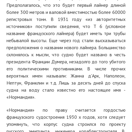
Предполагалось, что это будет первый лайнер длиной
более 300 метров и валовой вместимостью более 60000
регистровых тонн. В 1931 году «из авторитетных
источников» поступили сведения, что Т 6 (условное
название французского лайнера) будет иметь три трубы
небывалой высоты. Еще через год стали высказываться
предположения о названии нового лайнера. Большинство
склонялось к мысли, что судно будет названо в честь
президента Франции Думера, незадолго до того убитого
его политическими противниками. В числе прочих
вероятных имен называли: Жанна д'Арк, Наполеон,
Нептун, Франклин и т.д. Лишь за десять дней до спуска
судна на воду стало известно его настоящее имя -
«Нормандия».
«Нормандия» по праву считается гордостью
французского судостроения 1930 х годов, хотя следует
упомянуть, что корпус судна строился по проекту
русского эмигранта, инженера кораблестроителя В.