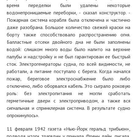
время переделки были удалены некоторые
водонепроницаемые переборки, - сказал конструктор. -
Пожарная система корабля была отключена и частично
даже разобрана. Большое количество свежей краски на
борту также способствовало распространению огня.
Балластные отсеки двойного дна не были заполнены
водой: слишком много воды было налито на верхние
палубы и надстройку и не был гарантирован ее быстрый
сток. Электрогенераторы судна, по всей видимости, не
работали, а питание поступало с берега. Когда начался
пожар, береговое электроснабжение было либо
отключено, либо оборвался кабель. Это сыграло роковую
роль: без электропитания не могли сработать
герметичные двери с электроприводом, а также вся
сигнальная и спринклерная система. В результате судно
опрокинулось».
11 февраля 1942 газета «Нью-Йорк геральд трибьюн»,
подводя итоги трагедии у причала Френч лайн, писала,