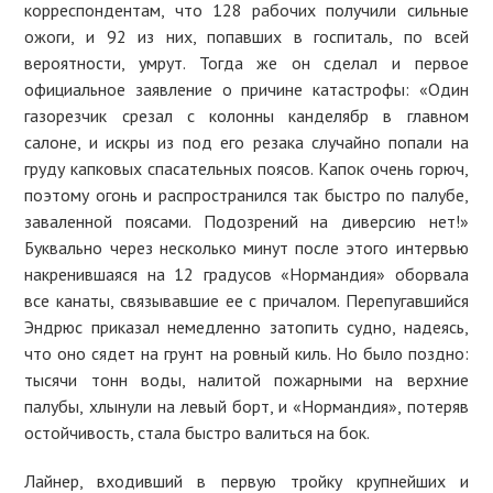
корреспондентам, что 128 рабочих получили сильные
ожоги, и 92 из них, попавших в госпиталь, по всей
вероятности, умрут. Тогда же он сделал и первое
официальное заявление о причине катастрофы: «Один
газорезчик срезал с колонны канделябр в главном
салоне, и искры из под его резака случайно попали на
груду капковых спасательных поясов. Капок очень горюч,
поэтому огонь и распространился так быстро по палубе,
заваленной поясами. Подозрений на диверсию нет!»
Буквально через несколько минут после этого интервью
накренившаяся на 12 градусов «Нормандия» оборвала
все канаты, связывавшие ее с причалом. Перепугавшийся
Эндрюс приказал немедленно затопить судно, надеясь,
что оно сядет на грунт на ровный киль. Но было поздно:
тысячи тонн воды, налитой пожарными на верхние
палубы, хлынули на левый борт, и «Нормандия», потеряв
остойчивость, стала быстро валиться на бок.
Лайнер, входивший в первую тройку крупнейших и