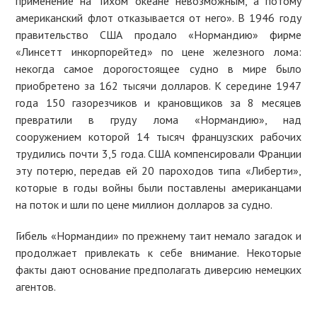
применение на Тихом океане невозможным, а потому
американский флот отказывается от него». В 1946 году
правительство США продало «Нормандию» фирме
«Линсетт инкорпорейтед» по цене железного лома:
некогда самое дорогостоящее судно в мире было
приобретено за 162 тысячи долларов. К середине 1947
года 150 газорезчиков и крановщиков за 8 месяцев
превратили в груду лома «Нормандию», над
сооружением которой 14 тысяч французских рабочих
трудились почти 3,5 года. США компенсировали Франции
эту потерю, передав ей 20 пароходов типа «Либерти»,
которые в годы войны были поставлены американцами
на поток и шли по цене миллион долларов за судно.
Гибель «Нормандии» по прежнему таит немало загадок и
продолжает привлекать к себе внимание. Некоторые
факты дают основание предполагать диверсию немецких
агентов.