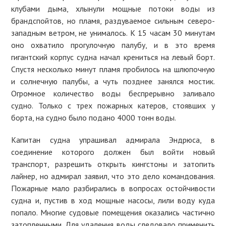
клубами дыма, хлынули мощные потоки воды из
брандспойтов, но пламя, раздуваемое сильным северо-
западным ветром, не унималось. К 15 часам 30 минутам
оно охватило прогулочную палубу, и в это время
гигантский корпус судна начал крениться на левый борт.
Спустя несколько минут пламя пробилось на шлюпочную
и солнечную палубы, а чуть позднее занялся мостик.
Огромное количество воды беспрерывно заливало
судно. Только с трех пожарных катеров, стоявших у
борта, на судно было подано 4000 тонн воды.
Капитан судна упрашивал адмирала Эндрюса, в
соединение которого должен был войти новый
транспорт, разрешить открыть кингстоны и затопить
лайнер, но адмирал заявил, что это дело командования.
Пожарные мало разбирались в вопросах остойчивости
судна и, пустив в ход мощные насосы, лили воду куда
попало. Многие судовые помещения оказались частично
затопленными. Для удаления воды следовало применить