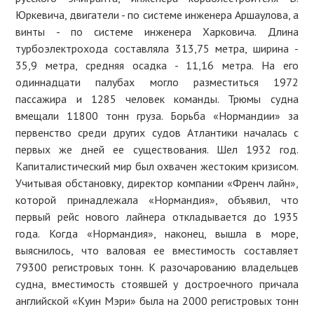
Юркевича, двигатели - по системе инженера Аршаулова, а
винты - по системе инженера Харковича. Длина
турбоэлектрохода составляла 313,75 метра, ширина -
35,9 метра, средняя осадка - 11,16 метра. На его
одиннадцати палубах могло разместиться 1972
пассажира и 1285 человек команды. Трюмы судна
вмещали 11800 тонн груза. Борьба «Нормандии» за
первенство среди других судов Атлантики началась с
первых же дней ее существования. Шел 1932 год.
Капиталистический мир был охвачен жестоким кризисом.
Учитывая обстановку, директор компании «Френч лайн»,
которой принадлежала «Нормандия», объявил, что
первый рейс нового лайнера откладывается до 1935
года. Когда «Нормандия», наконец, вышла в море,
выяснилось, что валовая ее вместимость составляет
79300 регистровых тонн. К разочарованию владельцев
судна, вместимость стоявшей у достроечного причала
английской «Куин Мэри» была на 2000 регистровых тонн