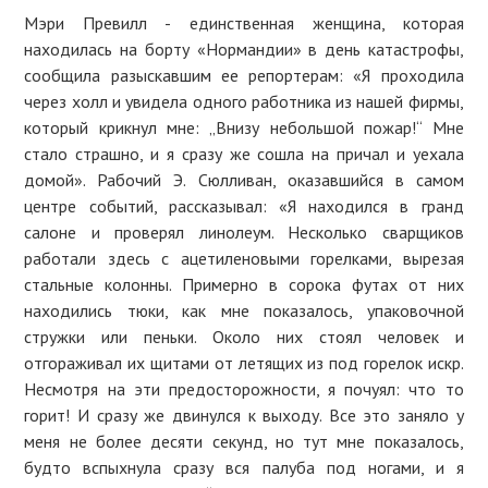
Мэри Превилл - единственная женщина, которая
находилась на борту «Нормандии» в день катастрофы,
сообщила разыскавшим ее репортерам: «Я проходила
через холл и увидела одного работника из нашей фирмы,
который крикнул мне: „Внизу небольшой пожар!“ Мне
стало страшно, и я сразу же сошла на причал и уехала
домой». Рабочий Э. Сюлливан, оказавшийся в самом
центре событий, рассказывал: «Я находился в гранд
салоне и проверял линолеум. Несколько сварщиков
работали здесь с ацетиленовыми горелками, вырезая
стальные колонны. Примерно в сорока футах от них
находились тюки, как мне показалось, упаковочной
стружки или пеньки. Около них стоял человек и
отгораживал их щитами от летящих из под горелок искр.
Несмотря на эти предосторожности, я почуял: что то
горит! И сразу же двинулся к выходу. Все это заняло у
меня не более десяти секунд, но тут мне показалось,
будто вспыхнула сразу вся палуба под ногами, и я