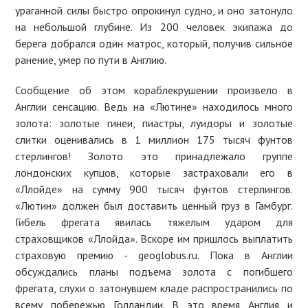
ураганной силы быстро опрокинул судно, и оно затонуло
на небольшой глубине. Из 200 человек экипажа до
берега добрался один матрос, который, получив сильное
ранение, умер по пути в Англию.
Сообщение об этом кораблекрушении произвело в
Англии сенсацию. Ведь на «Лютине» находилось много
золота: золотые гинеи, пиастры, луидоры и золотые
слитки оценивались в 1 миллион 175 тысяч фунтов
стерлингов! Золото это принадлежало группе
лондонских купцов, которые застраховали его в
«Ллойде» на сумму 900 тысяч фунтов стерлингов.
«Лютин» должен был доставить ценный груз в Гамбург.
Гибель фрегата явилась тяжелым ударом для
страховщиков «Ллойда». Вскоре им пришлось выплатить
страховую премию - geoglobus.ru. Пока в Англии
обсуждались планы подъема золота с погибшего
фрегата, слухи о затонувшем кладе распространились по
всему побережью Голландии. В это время Англия и