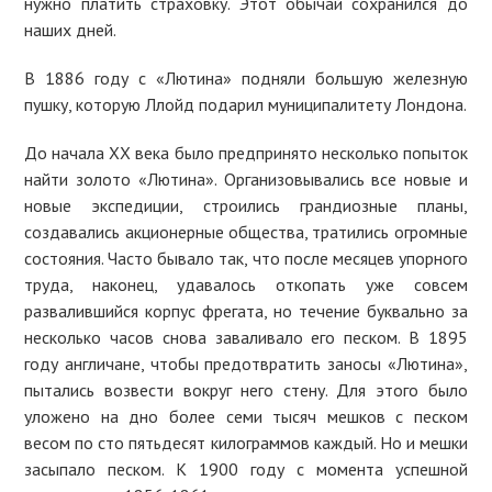
нужно платить страховку. Этот обычай сохранился до
наших дней.
В 1886 году с «Лютина» подняли большую железную
пушку, которую Ллойд подарил муниципалитету Лондона.
До начала XX века было предпринято несколько попыток
найти золото «Лютина». Организовывались все новые и
новые экспедиции, строились грандиозные планы,
создавались акционерные общества, тратились огромные
состояния. Часто бывало так, что после месяцев упорного
труда, наконец, удавалось откопать уже совсем
развалившийся корпус фрегата, но течение буквально за
несколько часов снова заваливало его песком. В 1895
году англичане, чтобы предотвратить заносы «Лютина»,
пытались возвести вокруг него стену. Для этого было
уложено на дно более семи тысяч мешков с песком
весом по сто пятьдесят килограммов каждый. Но и мешки
засыпало песком. К 1900 году с момента успешной