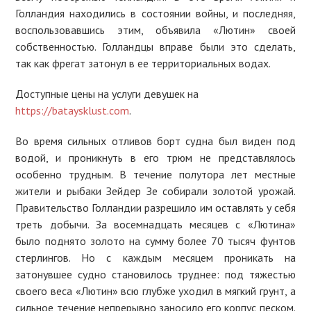
Голландия находились в состоянии войны, и последняя,
воспользовавшись этим, объявила «Лютин» своей
собственностью. Голландцы вправе были это сделать,
так как фрегат затонул в ее территориальных водах.
Доступные цены на услуги девушек на
https://bataysklust.com
.
Во время сильных отливов борт судна был виден под
водой, и проникнуть в его трюм не представлялось
особенно трудным. В течение полутора лет местные
жители и рыбаки Зейдер Зе собирали золотой урожай.
Правительство Голландии разрешило им оставлять у себя
треть добычи. За восемнадцать месяцев с «Лютина»
было поднято золото на сумму более 70 тысяч фунтов
стерлингов. Но с каждым месяцем проникать на
затонувшее судно становилось труднее: под тяжестью
своего веса «Лютин» всю глубже уходил в мягкий грунт, а
сильное течение непрерывно заносило его корпус песком.