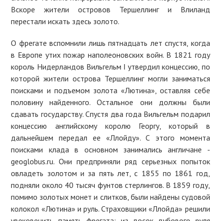
Вскоре жители островов Тершеллинг и Влиланд
перестали искать здесь золото.
О фрегате вспомнили лишь пятнадцать лет спустя, когда
в Европе утих пожар наполеоновских войн. В 1821 году
король Нидерландов Вильгельм I утвердил концессию, по
которой жители острова Тершеллинг могли заниматься
поисками и подъемом золота «Лютина», оставляя себе
половину найденного. Остальное они должны были
сдавать государству. Спустя два года Вильгельм подарил
концессию английскому королю Георгу, который в
дальнейшем передал ее «Ллойду». С этого момента
поисками клада в основном занимались англичане -
geoglobus.ru. Они предприняли ряд серьезных попыток
овладеть золотом и за пять лет, с 1855 по 1861 год,
подняли около 40 тысяч фунтов стерлингов. В 1859 году,
помимо золотых монет и слитков, были найдены судовой
колокол «Лютина» и руль. Страховщики «Ллойда» решили
увековечить память фрегата: из досок дубового руля