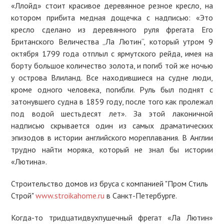
«Ллойд» стоит красивое деревянное резное кресло, на
котором прибита медная дощечка с надписью: «Это
кресло сделано из деревянного руля фрегата Его
Британского Величества „Ла Лютин“, который утром 9
октября 1799 года отплыл с ярмутского рейда, имея на
борту большое количество золота, и погиб той же ночью
у острова Влиланд. Все находившиеся на судне люди,
кроме одного человека, погибли. Руль был поднят с
затонувшего судна в 1859 году, после того как пролежал
под водой шестьдесят лет». За этой лаконичной
надписью скрывается один из самых драматических
эпизодов в истории английского мореплавания. В Англии
трудно найти моряка, который не знал бы истории
«Лютина».
Строительство домов из бруса с компанией "Пром Стиль
Строй"
www.stroikahome.ru
в Санкт-Петербурге.
Когда-то тридцатидвухпушечный фрегат «Ла Лютин»