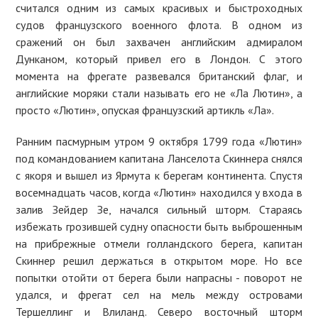
считался одним из самых красивых и быстроходных
судов французского военного флота. В одном из
сражений он был захвачен английским адмиралом
Дунканом, который привел его в Лондон. С этого
момента на фрегате развевался британский флаг, и
английские моряки стали называть его не «Ла Лютин», а
просто «Лютин», опуская французский артикль «Ла».
Ранним пасмурным утром 9 октября 1799 года «Лютин»
под командованием капитана Ланселота Скиннера снялся
с якоря и вышел из Ярмута к берегам континента. Спустя
восемнадцать часов, когда «Лютин» находился у входа в
залив Зейдер Зе, начался сильный шторм. Стараясь
избежать грозившей судну опасности быть выброшенным
на прибрежные отмели голландского берега, капитан
Скиннер решил держаться в открытом море. Но все
попытки отойти от берега были напрасны - поворот не
удался, и фрегат сел на мель между островами
Тершеллинг и Влиланд. Северо восточный шторм