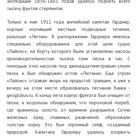
экспедиции 1856-1861 годов удалось поднять всего
тысячу фунтов стерлингов.
Только в мае 1911 года английский капитан Гарднер,
хорошо изучивший местные подводные течения,
разыскал «Лютин». В распоряжении Гарднера имелось
специально оборудованное для этой цели судно
«Лайонс», на борту которого были установлены насосы
производительностью тысяча тонн песка в час. С
помощью этих насосов под двенадцатиметровым слоем
песка и был обнаружен остов «Лютина». Еще утром
«Лайонс» отдавал якорь на прорытой траншее, а уже к
вечеру на этом месте образовалась песчаная банка -
geoglobus.ru. К концу лета корпус фрегата был очищен от
песка, и водолазы обнаружили, что пороховой погреб,
где хранилось золото, от времени разрушился. Сотни
железных ядер, спаянных ржавчиной, образовали
толстую корку. Это был огромный сейф, созданный
природой. Капитану Гарднеру удалось взорвать