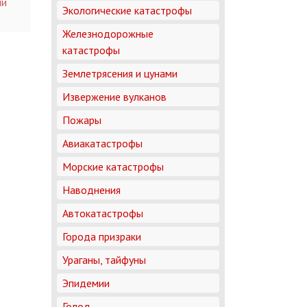
ий
Экологические катастрофы
Железнодорожные
катастрофы
Землетрясения и цунами
Извержение вулканов
Пожары
Авиакатастрофы
Морские катастрофы
Наводнения
Автокатастрофы
Города призраки
Ураганы, тайфуны
Эпидемии
Голод