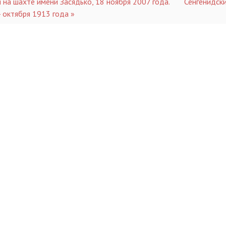
я на шахте имени Засядько, 18 ноября 2007 года.
Сенгенидск
4 октября 1913 года »