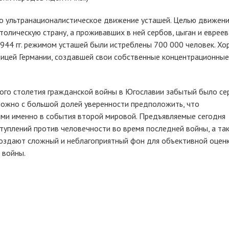
ло ультранационалистическое движение усташей. Целью движен
олическую страну, а проживавших в ней сербов, цыган и евреев
944 гг. режимом усташей были истреблены 700 000 человек. Хо
ицей Германии, создавшей свои собственные концентрационные
лого столетия гражданской войны в Югославии забытый было се
 Можно с большой долей уверенности предположить, что
ми именно в события второй мировой. Предъявляемые сегодня
туплений против человечности во время последней войны, а та
оздают сложный и неблагоприятный фон для объективной оцен
 войны.