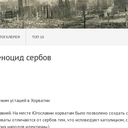
ТОГАЛЕРЕЯ
ТОП 10
еноцид сербов
ежим усташей в Хорватии
авией. На месте Югославии хорватам было позволено создать 
рваты отличаются от сербов тем, что исповедуют католицизм, 
боих народов идентичны.)