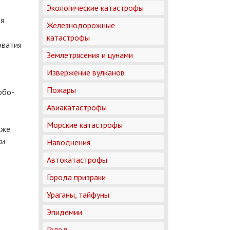
Экологические катастрофы
ия
Железнодорожные
катастрофы
рватия
Землетрясения и цунами
Извержение вулканов
Пожары
рбо-
Авиакатастрофы
Морские катастрофы
кже
ки
Наводнения
Автокатастрофы
Города призраки
Ураганы, тайфуны
Эпидемии
Голод