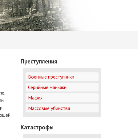
Преступления
Военные преступники
Серийные маньяки
ле.
Мафия
ли
ар
Массовые убийства
ношей
Катастрофы