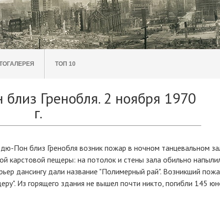
ТОГАЛЕРЕЯ
ТОП 10
близ Гренобля. 2 ноября 1970
г.
н-дю-Пон близ Гренобля возник пожар в ночном танцевальном за
ой карстовой пещеры: на потолок и стены зала обильно напыли
ерьер дансингу дали название "Полимерный рай". Возникший пож
еру". Из горящего здания не вышел почти никто, погибли 145 ю