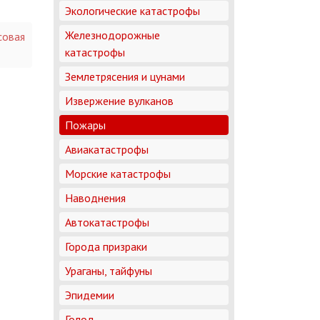
Экологические катастрофы
Железнодорожные
совая
катастрофы
Землетрясения и цунами
Извержение вулканов
Пожары
Авиакатастрофы
Морские катастрофы
Наводнения
Автокатастрофы
Города призраки
Ураганы, тайфуны
Эпидемии
Голод