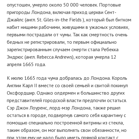
опустошен, умерло около 50 000 человек. Портовые
пригороды Лондона, включая приход церкви Сент-
Джайлс (англ. St. Giles-in-the Fields ), который был битком
набит нищими рабочими, живущими в ужасных условиях,
первыми пострадали от чумы. Так как смертность очень
бедных не регистрировали, то первым официально
зарегистрированным случаем смерти стала Ребекка
Эндрюс (англ. Rebecca Andrews), которая умерла 12
апреля 1665 года.
К июлю 1665 года чума добралась до Лондона. Король
Англии Карл II вместе со своей семьей и свитой покинул
Оксфордшир. Однако олдермен и большинство других
представителей городской власти предпочли остаться.
Сэр Джон Лоуренс, лорд-мэр Лондона, также решил
остаться в городе, подвергнув самого себя карантину с
помощью специально построенной витрины из стекла,
таким образом, он мог выполнять свои обязанности, но
при этом ему не надо было иметь прямой контакт с