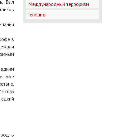
ь. Был
Международный терроризм
нтников
Геноцид
мпаний
кофе в
бежали
ромным
 едким
мя уже
ствие.
з глаз
 едкий
вод: в