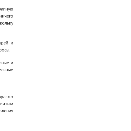
запную
ничего
кольку
ырей и
росы.
еные и
ельные
ораздо
овитым
вления