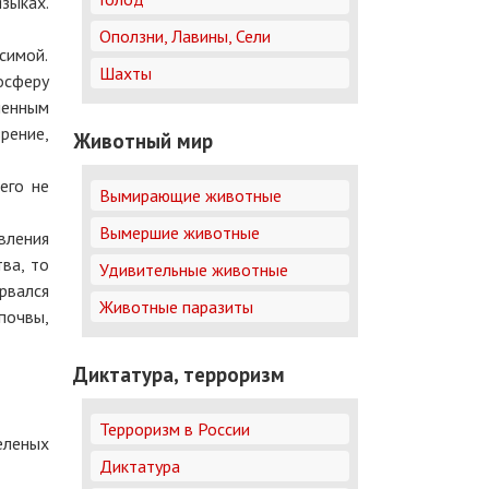
зыках.
Оползни, Лавины, Сели
симой.
Шахты
осферу
ленным
рение,
Животный мир
его не
Вымирающие животные
Вымершие животные
вления
ва, то
Удивительные животные
рвался
Животные паразиты
почвы,
Диктатура, терроризм
Терроризм в России
еленых
Диктатура