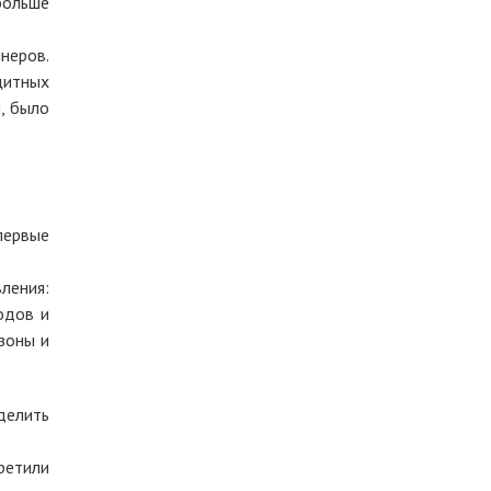
больше
неров.
щитных
, было
первые
ления:
одов и
зоны и
делить
ретили