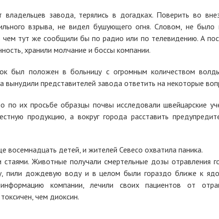
 владельцев завода, терялись в догадках. Поверить во вне
льного взрыва, не видел бушующего огня. Словом, не было 
 о чем тут же сообщили бы по радио или по телевидению. А пос
ность, хранили молчание и боссы компании.
енок был положен в больницу с огромным количеством волд
да вынудили представителей завода ответить на некоторые воп
о по их просьбе образцы почвы исследовали швейцарские уч
естную продукцию, а вокруг города расставить предупредит
е восемнадцать детей, и жителей Севесо охватила паника.
и стаями. Животные получали смертельные дозы отравления г
ву, пили дождевую воду и в целом были гораздо ближе к яд
 информацию компании, лечили своих пациентов от отра
токсичен, чем диоксин.