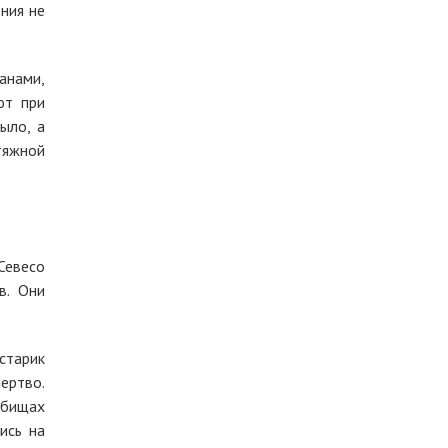
ния не
анами,
ют при
ыло, а
тяжной
Севесо
в. Они
старик
ертво.
тбищах
ись на