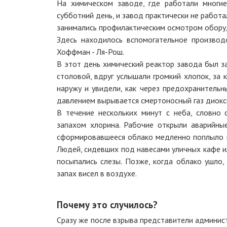
На химическом заводе, где работали многи
субботний день, и завод практически не работа
занимались профилактическим осмотром обору
Здесь находилось вспомогательное произво
Хоффман - Ля-Рош.
В этот день химический реактор завода был з
столовой, вдруг услышали громкий хлопок, за
наружу и увидели, как через предохранительн
давлением вырывается смертоносный газ диокс
В течение нескольких минут с неба, словно 
запахом хлорина. Рабочие открыли аварийны
сформировавшееся облако медленно поплыло н
Людей, сидевших под навесами уличных кафе ил
посыпались слезы. Позже, когда облако ушло,
запах висел в воздухе.
Почему это случилось?
Сразу же после взрыва представители админист