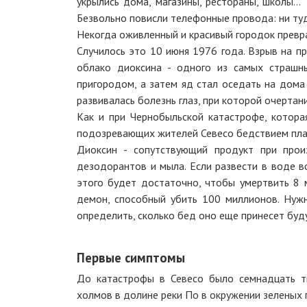
укрылись дома, магазины, рестораны, школы… "
Безвольно повисли телефонные провода: ни туд
Некогда оживленный и красивый городок превра
Случилось это 10 июня 1976 года. Взрыв на 
облако диоксина - одного из самых страшн
пригородом, а затем яд стал оседать на дома
развивалась болезнь глаз, при которой очерта
Как и при Чернобыльской катастрофе, котора
подозревающих жителей Севесо бедствием пла
Диоксин - сопутствующий продукт при прои
дезодорантов и мыла. Если развести в воде в
этого будет достаточно, чтобы умертвить 8 
демон, способный убить 100 миллионов. Нужн
определить, сколько бед оно еще принесет бу
Первые симптомы
До катастрофы в Севесо было семнадцать т
холмов в долине реки По в окружении зеленых 