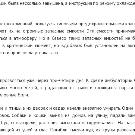
ии была несколько завышена, а инструкция по режиму охлажде
нство компаний, пользуясь типовыми предохранительными клап
уют их на огромные запасные емкости. Эти емкости принима
ться в атмосферу. Но в Севесо таких запасных емкостей не б
л в критический момент, но вдобавок был установлен на вы
ого и произошла утечка газа.
 проявляться уже через три-четыре дня. К среде амбулатории 
ыло много детей, страдающих от сыпи и гноящихся нарыво
головные боли.
 и птицы в их дворах и садах начали внезапно умирать. Один 
вок. Собаки и кошки, выйдя из домов на улицу, падали зам
будто выгорели, растения высыхали и скручивались. На пас
ющей из ушей и глаз. Погибли тысячи кур, их трупы разлагал