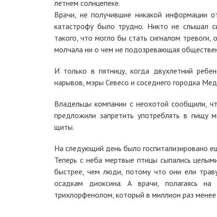
летнем солнцепеке.
Врачи, не получившие никакой информации от
катастрофу было трудно. Никто не слышал си
такого, что могло бы стать сигналом тревоги,
молчала ни о чем не подозревающая обществен
И только в пятницу, когда двухлетний реб
нарывов, мэры Севесо и соседнего городка Ме
Владельцы компании с неохотой сообщили, чт
предложили запретить употреблять в пищу м
щиты.
На следующий день было госпитализировано ещ
Теперь с неба мертвые птицы сыпались целым
быстрее, чем люди, потому что они ели тра
осадкам диоксина. А врачи, полагаясь на
трихлорфенолом, который в миллион раз менее 