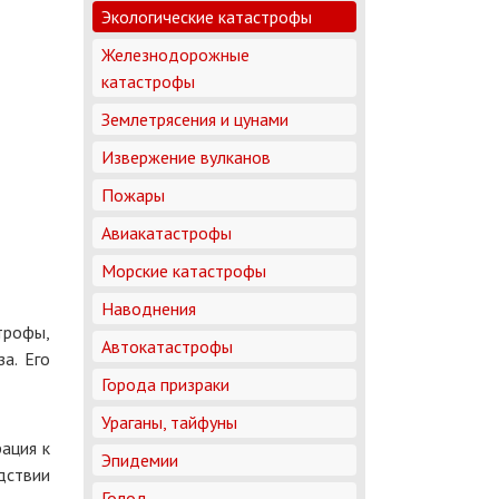
Экологические катастрофы
Железнодорожные
катастрофы
Землетрясения и цунами
Извержение вулканов
Пожары
Авиакатастрофы
Морские катастрофы
Наводнения
трофы,
Автокатастрофы
а. Его
Города призраки
Ураганы, тайфуны
ация к
Эпидемии
дствии
Голод