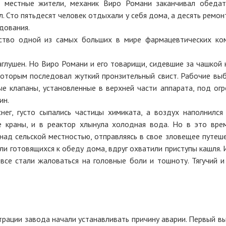
е местные жители, механик Виро Романи заканчивал обедат
л. Сто пятьдесят человек отдыхали у себя дома, а десять ремо
дования.
дство одной из самых больших в мире фармацевтических ко
аглушен. Но Виро Романи и его товарищи, сидевшие за чашкой 
 которым последовал жуткий пронзительный свист. Рабочие вы
ые клапаны, установленные в верхней части аппарата, под ог
ин.
снег, густо сыпались частицы химиката, а воздух наполнился
е краны, и в реактор хлынула холодная вода. Но в это вре
ад сельской местностью, отправляясь в свое зловещее путеше
и готовящихся к обеду дома, вдруг охватили приступы кашля. И
 все стали жаловаться на головные боли и тошноту. Тягучий и
рации завода начали устанавливать причину аварии. Первый вы