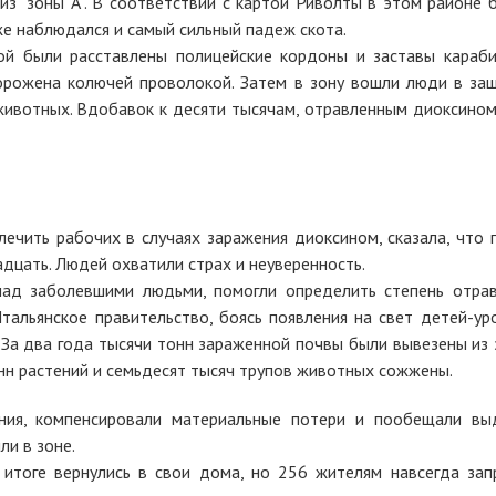
из "зоны А". В соответствии с картой Риволты в этом районе 
же наблюдался и самый сильный падеж скота.
ой были расставлены полицейские кордоны и заставы караби
орожена колючей проволокой. Затем в зону вошли люди в за
животных. Вдобавок к десяти тысячам, отравленным диоксином
ечить рабочих в случаях заражения диоксином, сказала, что 
адцать. Людей охватили страх и неуверенность.
над заболевшими людьми, помогли определить степень отрав
Итальянское правительство, боясь появления на свет детей-ур
. За два года тысячи тонн зараженной почвы были вывезены из 
нн растений и семьдесят тысяч трупов животных сожжены.
ния, компенсировали материальные потери и пообещали вы
ли в зоне.
итоге вернулись в свои дома, но 256 жителям навсегда зап