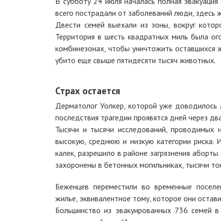
В субботу 24 июля началась полная эвакуация 
всего пострадали от заболеваний люди, здесь 
Двести семей выехали из зоны, вокруг котор
Территория в шесть квадратных миль была ог
комбинезонах, чтобы уничтожить оставшихся 
убито еще свыше пятидесяти тысяч животных.
Страх остается
Дерматолог Уолкер, которой уже доводилось л
последствия трагедии проявятся дней через дв
Тысячи и тысячи исследований, проводимых 
высокую, среднюю и низкую категории риска. 
калек, разрешило в районе загрязнения аборты
захоронены в бетонных могильниках, тысячи то
Беженцев переместили во временные поселе
жилье, эквивалентное тому, которое они остави
Большинство из эвакуированных 736 семей в 