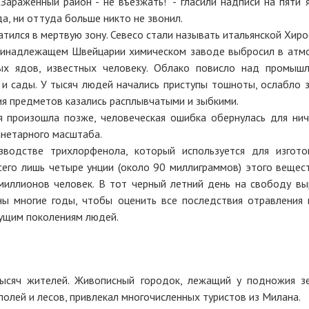
Зараженный район - не въезжать!" - гласили надписи на пяти я
а, ни оттуда больше никто не звонил.
тился в мертвую зону. Севесо стали называть итальянской Хиро
принадлежащем Швейцарии химическом заводе выбросил в атм
ых ядов, известных человеку. Облако повисло над промыш
 и сады. У тысяч людей начались приступы тошноты, ослабло з
ния предметов казались расплывчатыми и зыбкими.
я произошла позже, человеческая ошибка обернулась для нич
нетарного масштаба.
зводстве трихлорфенола, который используется для изгото
сего лишь четыре унции (около 90 миллиграммов) этого вещест
миллионов человек. В тот черный летний день на свободу вы
ы многие годы, чтобы оценить все последствия отравления 
дущим поколениям людей.
ысяч жителей. Живописный городок, лежащий у подножия з
полей и лесов, привлекал многочисленных туристов из Милана.