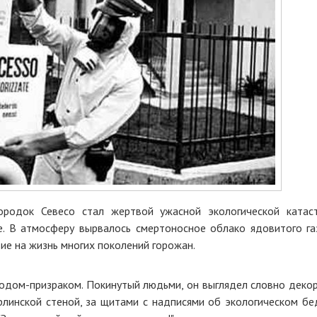
ородок Севесо стал жертвой ужасной экологической катас
 В атмосферу вырвалось смертоносное облако ядовитого газ
ие на жизнь многих поколений горожан.
одом-призраком. Покинутый людьми, он выглядел словно декор
рлинской стеной, за щитами с надписями об экологическом бе