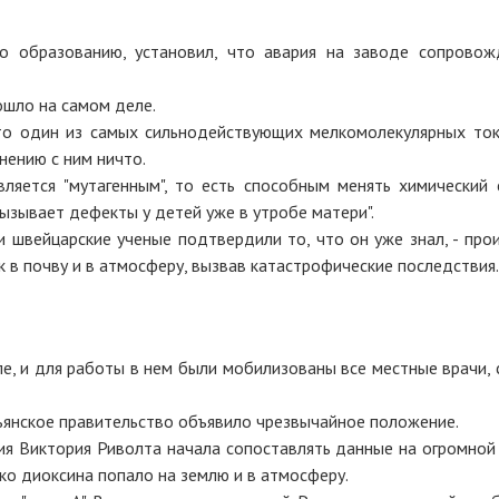
о образованию, установил, что авария на заводе сопровож
ошло на самом деле.
Это один из самых сильнодействующих мелкомолекулярных ток
нению с ним ничто.
вляется "мутагенным", то есть способным менять химический 
ызывает дефекты у детей уже в утробе матери".
 швейцарские ученые подтвердили то, что он уже знал, - про
 в почву и в атмосферу, вызвав катастрофические последствия.
е, и для работы в нем были мобилизованы все местные врачи, 
ьянское правительство объявило чрезвычайное положение.
я Виктория Риволта начала сопоставлять данные на огромной 
ько диоксина попало на землю и в атмосферу.